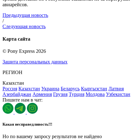
авиарейсов.
Предыдущая новость
/
Следующая новость
Карта сайта
©
Pony Express
2026
Защита персональных данных
РЕГИОН
Казахстан
Россия
Казахстан
Украина
Беларусь
Кыргызстан
Латвия
Азербайджан
Армения
Грузия
Турция
Молдова
Узбекистан
Пишите нам в чат:
Какая несправедливость!!!
Но по вашему запросу результатов не найдено