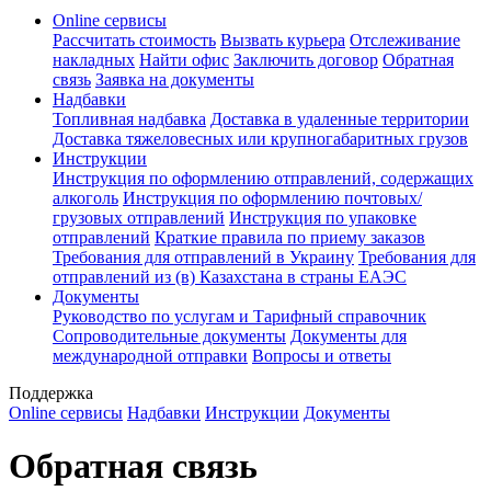
Online сервисы
Рассчитать стоимость
Вызвать курьера
Отслеживание
накладных
Найти офис
Заключить договор
Обратная
связь
Заявка на документы
Надбавки
Топливная надбавка
Доставка в удаленные территории
Доставка тяжеловесных или крупногабаритных грузов
Инструкции
Инструкция по оформлению отправлений, содержащих
алкоголь
Инструкция по оформлению почтовых/
грузовых отправлений
Инструкция по упаковке
отправлений
Краткие правила по приему заказов
Требования для отправлений в Украину
Требования для
отправлений из (в) Казахстана в страны ЕАЭС
Документы
Руководство по услугам и Тарифный справочник
Сопроводительные документы
Документы для
международной отправки
Вопросы и ответы
Поддержка
Online сервисы
Надбавки
Инструкции
Документы
Обратная связь