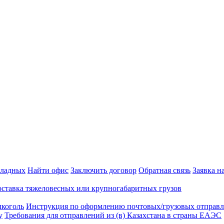
кладных
Найти офис
Заключить договор
Обратная связь
Заявка н
ставка тяжеловесных или крупногабаритных грузов
лкоголь
Инструкция по оформлению почтовых/грузовых отправ
у
Требования для отправлений из (в) Казахстана в страны ЕАЭС