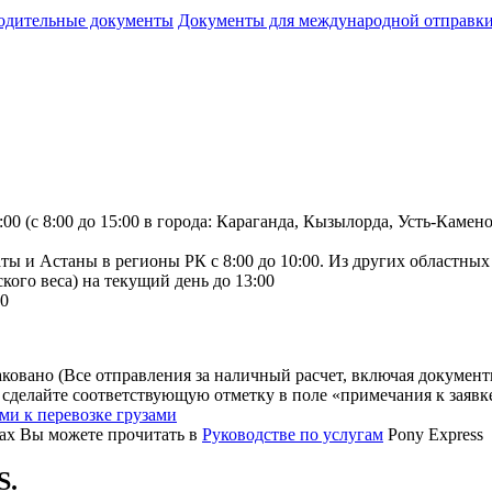
одительные документы
Документы для международной отправк
:00 (с 8:00 до 15:00 в города: Караганда, Кызылорда, Усть-Каме
ы и Астаны в регионы РК с 8:00 до 10:00. Из других областных ц
кого веса) на текущий день до 13:00
00
ковано (Все отправления за наличный расчет, включая документ
, сделайте соответствующую отметку в поле «примечания к заявк
и к перевозке грузами
лах Вы можете прочитать в
Руководстве по услугам
Pony Express
S.