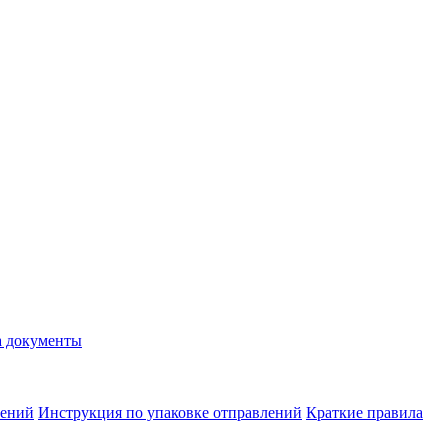
а документы
лений
Инструкция по упаковке отправлений
Краткие правила