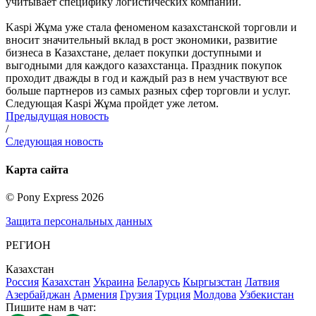
учитывает специфику логистических компаний.
Kaspi Жұма уже стала феноменом казахстанской торговли и
вносит значительный вклад в рост экономики, развитие
бизнеса в Казахстане, делает покупки доступными и
выгодными для каждого казахстанца. Праздник покупок
проходит дважды в год и каждый раз в нем участвуют все
больше партнеров из самых разных сфер торговли и услуг.
Следующая Kaspi Жұма пройдет уже летом.
Предыдущая новость
/
Следующая новость
Карта сайта
©
Pony Express
2026
Защита персональных данных
РЕГИОН
Казахстан
Россия
Казахстан
Украина
Беларусь
Кыргызстан
Латвия
Азербайджан
Армения
Грузия
Турция
Молдова
Узбекистан
Пишите нам в чат: