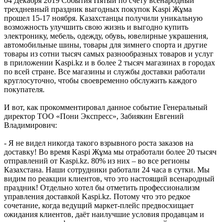
04 Декабря 2019
События
Пятый по счету всенародный
трехдневный праздник выгодных покупок Kaspi Жұма
прошел 15-17 ноября. Казахстанцы получили уникальную
возможность улучшить свою жизнь и выгодно купить
электронику, мебель, одежду, обувь, ювелирные украшения,
автомобильные шины, товары для зимнего спорта и другие
товары из сотни тысяч самых разнообразных товаров и услуг
в приложении Kaspi.kz и в более 2 тысяч магазинах в городах
по всей стране. Все магазины и службы доставки работали
круглосуточно, чтобы своевременно обслужить каждого
покупателя.
И вот, как прокомментировал данное событие Генеральный
директор ТОО «Пони Экспресс», Забиякин Евгений
Владимирович:
- Я не видел никогда такого взрывного роста заказов на
доставку! Во время Kaspi Жұма мы отработали более 20 тысяч
отправлений от Kaspi.kz. 80% из них – во все регионы
Казахстана. Наши сотрудники работали 24 часа в сутки. Мы
видим по реакции клиентов, что это настоящий всенародный
праздник! Отдельно хотел бы отметить профессионализм
управления доставкой Kaspi.kz. Потому что это редкое
сочетание, когда ведущий маркет-плейс предвосхищает
ожидания клиентов, даёт наилучшие условия продавцам и